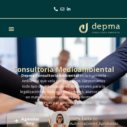
Consultoría Medioambiental
Depma Consultoría Ambiental
es la Ingeniería
Ambiental que vela por tu negocio. Gestionamos
todo tipo de autorizaciones ambientales para la
legalización de nuevas instalaciones, asesoramos
en materias medioambientales destinado a
empresas y organismos públicos.
100% Éxito
En
Agendar
hoy
Autorizaciones Aprobadas