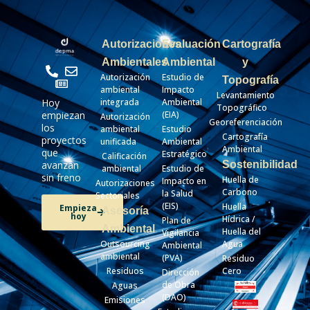
Autorizaciones
Evaluación
Cartografía
Ambientales
Ambiental
y
Autorización
Estudio de
Topografía
ambiental
Impacto
Levantamiento
integrada
Ambiental
Hoy
Topográfico
(EIA)
empiezan
Autorización
Georeferenciación
los
ambiental
Estudio
Cartografía
proyectos
unificada
Ambiental
Ambiental
que
Estratégico
Calificación
Sostenibilidad
avanzan
ambiental
Estudio de
sin freno
Huella de
Impacto en
Autorizaciones
Carbono
la Salud
Sectoriales
(EIS)
Huella
Empieza
Asesoría
hoy
Hídrica /
Plan de
Ambiental
Huella del
Vigilancia
Outsourcing
Agua
Ambiental
ambiental
(PVA)
Residuo
Residuos
Cero
Dirección
de Obra
Aguas
(DAO)
Emisiones